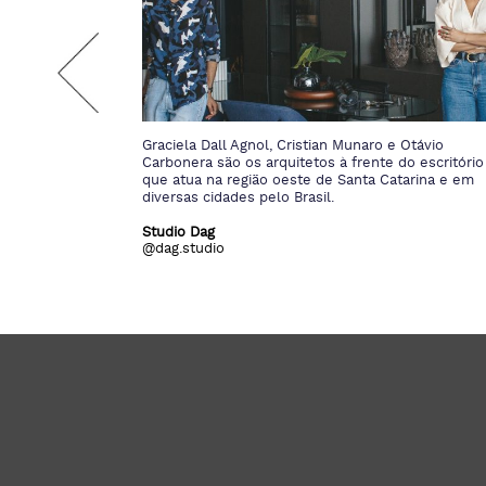
 Otávio
A personalidade contemporânea e autêntica do
o escritório
escritório Amanda Sanagiotto Arquitetura e Interio
tarina e em
concebe projetos que têm a busca pela excelênci
como prioridade.
Amanda Sanagiotto
@arqamandasanagiotto