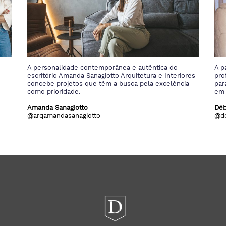
A partir de uma “Arquitetura de Personalidade”, a
Com
res
profissional especialista em BIM não mede esforços
arq
a
para traduzir desejos, anseios e a alma dos clientes
da 
em seus projetos.
rec
Débora Bohrer
IDE
@deborabohrer.arq
@id